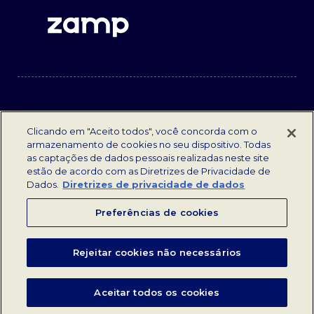
Clicando em "Aceito todos", você concorda com o
armazenamento de cookies no seu dispositivo. Todas
as captações de dados pessoais realizadas neste site
estão de acordo com as Diretrizes de Privacidade de
Dados.
Diretrizes de privacidade de dados
Preferências de cookies
TODOS OS DIREITOS RESERVADOS | ZAMP 2023.
Rejeitar cookies não necessários
|
Termos e condições
Diretrizes de Privacidade de Dados
|
|
Fale Conosco
Opções de Privacidade
Aceitar todos os cookies